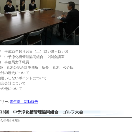
 平成25年10月26日（土）13：00～15：00
所 中予浄化槽管理協同組合 ２階会議室
加 事務局女子職員
講師 丸木公認会計事務所 所長 丸木 公介氏
会計の歴史について
勘違いしないポイントについて
組合会計について
・ その他について
リー:
青年部 活動報告
第18回 中予浄化槽管理協同組合 ゴルフ大会
年10月16日 水曜日