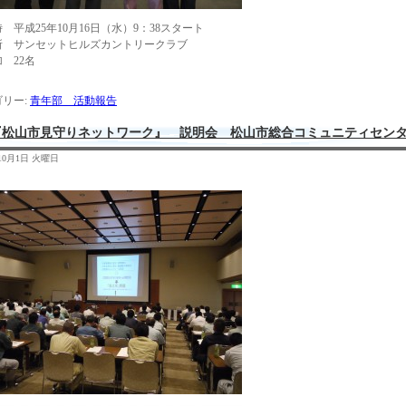
 平成25年10月16日（水）9：38スタート
所 サンセットヒルズカントリークラブ
 22名
リー:
青年部 活動報告
『松山市見守りネットワーク』 説明会 松山市総合コミュニティセン
年10月1日 火曜日