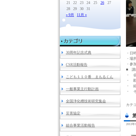
21
22
23
24
25
26
27
28
29
30
31
« 9月
11月 »
30周年記念式典
・日時
・場
・参
CSR活動報告
■ 
・ 
こども１１０番 まもるくん
・ 
・ 
一般事業主行動計画
全国浄化槽技術研究集会
カテゴ
災害協定
2013
組合事業活動報告